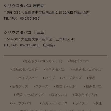
シリウスタバコ 庄内店
〒561-0832 大阪府豊中市庄内西町2-28-12(WEST商店街内)
TEL / FAX 06-6335-2035
シリウスタバコ 十三店
〒532-0024 大阪府大阪市淀川区十三本町1-5-19
TEL / FAX 06-6335-2035（庄内店）
紙巻きタバコ(シガレット)
加熱式タバコ
加熱式タバコ本体
手巻きタバコ
手巻きタバコグッズ
パイプタバコ
パイプ
パイプグッズ
葉巻
葉巻グッズ
スヌース
煙管（キセル）
刻みタバコ
煙管(キセル)グッズ
嗅ぎタバコ
嗅ぎたばこ入れ
ハーブタバコ
シガレットケース
ライター
灰皿