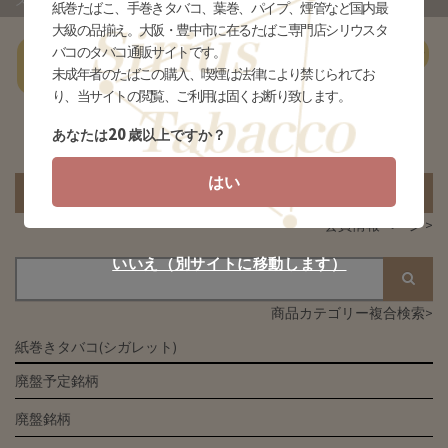
ズ
- ま行
紙巻たばこ、手巻きタバコ、葉巻、パイプ、煙管など国内最
大級の品揃え。大阪・豊中市に在るたばこ専門店シリウスタ
バコのタバコ通販サイトです。
一
あ行
か行
さ行
た行
な行
は行
ま行
やらわ行
未成年者のたばこの購入、喫煙は法律により禁じられてお
覧
り、当サイトの閲覧、ご利用は固くお断り致します。
20
あなたは
歳以上ですか？
該当する商品がありません
はい
カートの中身を見る
会員情報ページ >
いいえ（別サイトに移動します）
商品カテゴリー複合検索>
紙巻きタバコ(シガレット)
廃盤予定銘柄
廃盤銘柄