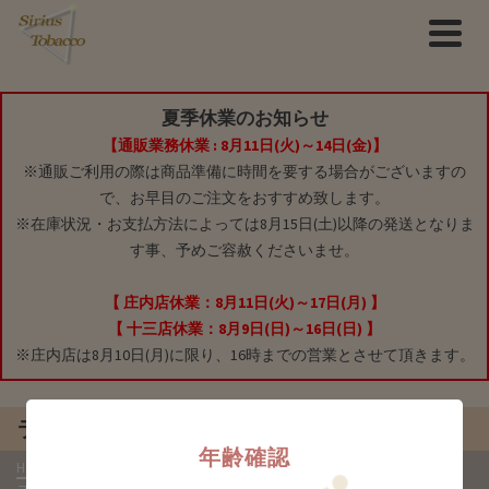
夏季休業のお知らせ
【通販業務休業 : 8月11日(火)～14日(金)】
※通販ご利用の際は商品準備に時間を要する場合がございますの
で、お早目のご注文をおすすめ致します。
※在庫状況・お支払方法によっては8月15日(土)以降の発送となりま
す事、予めご容赦くださいませ。
【 庄内店休業：8月11日(火)～17日(月) 】
【 十三店休業：8月9日(日)～16日(日) 】
※庄内店は8月10日(月)に限り、16時までの営業とさせて頂きます。
ラッキーズ
年齢確認
HOME
»
商品
»
紙巻きタバコ(シガレット)
»
銘柄(ブランド)別
»
ラッキー