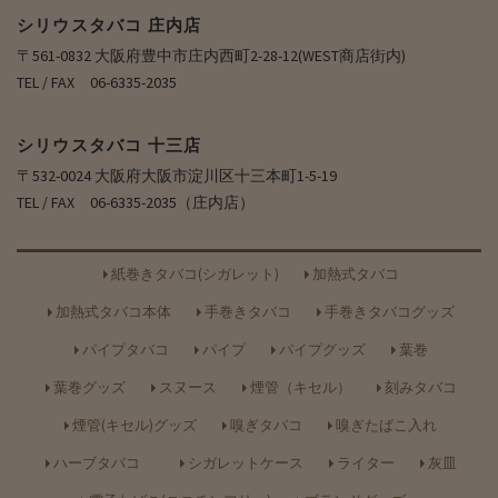
シリウスタバコ 庄内店
〒561-0832 大阪府豊中市庄内西町2-28-12(WEST商店街内)
TEL / FAX 06-6335-2035
シリウスタバコ 十三店
〒532-0024 大阪府大阪市淀川区十三本町1-5-19
TEL / FAX 06-6335-2035（庄内店）
紙巻きタバコ(シガレット)
加熱式タバコ
加熱式タバコ本体
手巻きタバコ
手巻きタバコグッズ
パイプタバコ
パイプ
パイプグッズ
葉巻
葉巻グッズ
スヌース
煙管（キセル）
刻みタバコ
煙管(キセル)グッズ
嗅ぎタバコ
嗅ぎたばこ入れ
ハーブタバコ
シガレットケース
ライター
灰皿