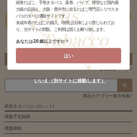
紙巻たばこ、手巻きタバコ、葉巻、パイプ、煙管など国内最
大級の品揃え。大阪・豊中市に在るたばこ専門店シリウスタ
バコのタバコ通販サイトです。
一
あ行
か行
さ行
た行
な行
は行
ま行
やらわ行
未成年者のたばこの購入、喫煙は法律により禁じられてお
覧
り、当サイトの閲覧、ご利用は固くお断り致します。
20
あなたは
歳以上ですか？
該当する商品がありません
はい
カートの中身を見る
会員情報ページ >
いいえ（別サイトに移動します）
商品カテゴリー複合検索>
紙巻きタバコ(シガレット)
廃盤予定銘柄
廃盤銘柄