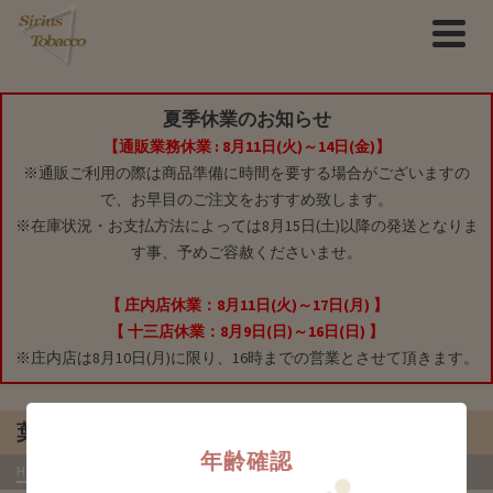
夏季休業のお知らせ
【通販業務休業 : 8月11日(火)～14日(金)】
※通販ご利用の際は商品準備に時間を要する場合がございますの
で、お早目のご注文をおすすめ致します。
※在庫状況・お支払方法によっては8月15日(土)以降の発送となりま
す事、予めご容赦くださいませ。
【 庄内店休業：8月11日(火)～17日(月) 】
【 十三店休業：8月9日(日)～16日(日) 】
※庄内店は8月10日(月)に限り、16時までの営業とさせて頂きます。
葉巻系（紙）
年齢確認
HOME
»
商品
»
紙巻きタバコ(シガレット)
»
葉巻系（紙）
- な行