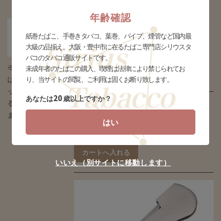
年齢確認
パイプ型コンパニオン
紙巻たばこ、手巻きタバコ、葉巻、パイプ、煙管など国内最
(gpa-c012)
大級の品揃え。大阪・豊中市に在るたばこ専門店シリウスタ
バコのタバコ通販サイトです。
※タバコの場合
未成年者のたばこの購入、喫煙は法律により禁じられてお
販売価格
¥880(税込)
り、当サイトの閲覧、ご利用は固くお断り致します。
はデザインとパ
ッケージが異な
20
あなたは
歳以上ですか？
全長94mm ステンレス製。
る場合がござい
ます
はい
個数
個
いいえ（別サイトに移動します）