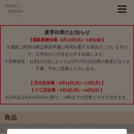
夏季休業のお知らせ
【通販業務休業 : 8月11日(火)～14日(金)】
※通販ご利用の際は商品準備に時間を要する場合がございますの
で、お早目のご注文をおすすめ致します。
※在庫状況・お支払方法によっては8月15日(土)以降の発送となりま
す事、予めご容赦くださいませ。
【 庄内店休業：8月11日(火)～17日(月) 】
【 十三店休業：8月9日(日)～16日(日) 】
※庄内店は8月10日(月)に限り、16時までの営業とさせて頂きます。
商品
HOME
»
商品
»
パイプグッズ
»
パイプ型コンパニオン