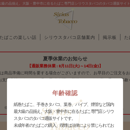
大級の品揃え。大阪・豊中市に在るたばこ専門店シリウスタバコのタバコ通販サイ
たばこの楽しい話
シリウスタバコ店舗案内
掲示板
た
夏季休業のお知らせ
【通販業務休業 : 8月11日(火)～14日(金)】
は商品準備に時間を要する場合がございますので、お早目のご注文をお
お支払方法によっては8月15日(土)以降の発送となります事、予めご容赦
年齢確認
【 庄内店休業：8月11日(火)～17日(月) 】
【 十三店休業：8月9日(日)～16日(日) 】
紙巻たばこ、手巻きタバコ、葉巻、パイプ、煙管など国内
※庄内店は8月10日(月)に限り、16時までの営業とさせて頂きます。
最大級の品揃え。大阪・豊中市に在るたばこ専門店シリウ
スタバコのタバコ通販サイトです。
未成年者のたばこの購入、喫煙は法律により禁じられてお