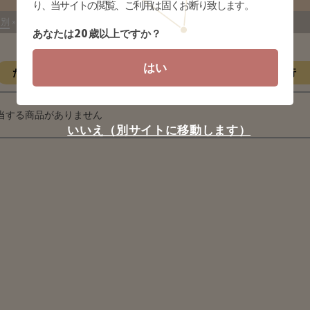
り、当サイトの閲覧、ご利用は固くお断り致します。
)別
»
わかば
- な行
20
あなたは
歳以上ですか？
はい
た行
な行
は行
ま行
やらわ行
当する商品がありません
いいえ（別サイトに移動します）