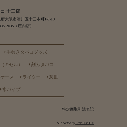
コ 十三店
 大阪府大阪市淀川区十三本町1-5-19
6-6335-2035（庄内店）
手巻きタバコグッズ
（キセル）
刻みタバコ
トケース
ライター
灰皿
水パイプ
特定商取引法表記
Supported by
Little Blue LLC