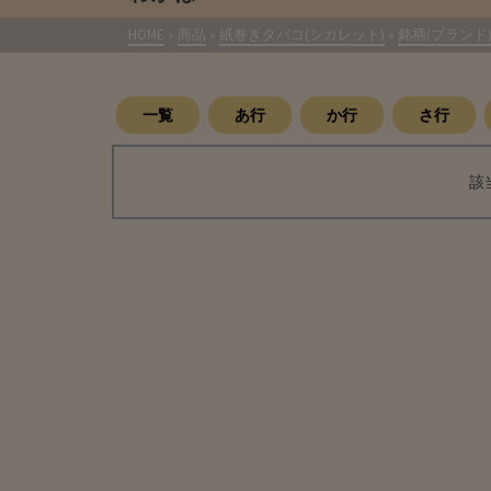
HOME
»
商品
»
紙巻きタバコ(シガレット)
»
銘柄(ブランド
一覧
あ行
か行
さ行
該