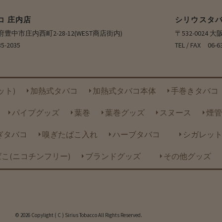
コ 庄内店
シリウスタバ
大阪府豊中市庄内西町2-28-12(WEST商店街内)
〒532-0024
35-2035
TEL / FAX 0
ット)
加熱式タバコ
加熱式タバコ本体
手巻きタバコ
パイプグッズ
葉巻
葉巻グッズ
スヌース
煙管
ぎタバコ
嗅ぎたばこ入れ
ハーブタバコ
シガレッ
こ(ニコチンフリー)
ブランドグッズ
その他グッズ
© 2026 Copylight ( C ) Sirius Tobacco All Rights Reserved.