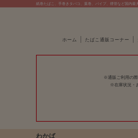
紙巻たばこ、手巻きタバコ、葉巻、パイプ、煙管など国内最
ホーム
たばこ通販コーナー
※通販ご利用の際
※在庫状況・
わかば