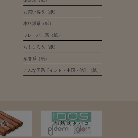
限定系（紙）
お買い得系（紙）
本格派系（紙）
フレーバー系（紙）
おもしろ系（紙）
葉巻系（紙）
こんな国系【インド・中国・他】（紙）