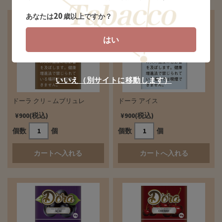
20
あなたは
歳以上ですか？
はい
いいえ（別サイトに移動します）
ドーラ クリ－ムブリュレ
ドーラ アイス
¥900(税込)
¥900(税込)
個数
個
個数
個