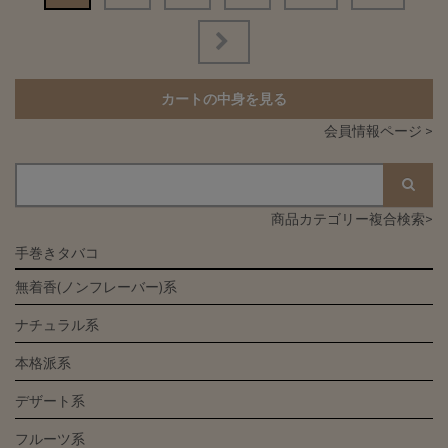
稿
ナ
ビ
ゲ
カートの中身を見る
ー
会員情報ページ >
シ
ョ
ン
商品カテゴリー複合検索>
手巻きタバコ
無着香(ノンフレーバー)系
ナチュラル系
本格派系
デザート系
フルーツ系