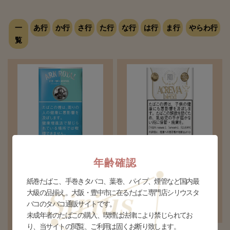
一
あ行
か行
さ行
た行
な行
は行
ま行
やらわ行
覧
アークローヤル アイスマック
アクレマ ブレンド
年齢確認
スメンソール シャグ
¥700(税込)
NEW
¥840(税込)
紙巻たばこ、手巻きタバコ、葉巻、パイプ、煙管など国内最
個数
個
個数
個
大級の品揃え。大阪・豊中市に在るたばこ専門店シリウスタ
バコのタバコ通販サイトです。
未成年者のたばこの購入、喫煙は法律により禁じられてお
り、当サイトの閲覧、ご利用は固くお断り致します。