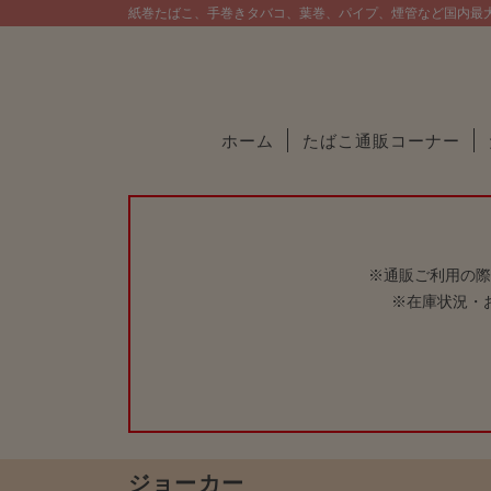
紙巻たばこ、手巻きタバコ、葉巻、パイプ、煙管など国内最
ホーム
たばこ通販コーナー
※通販ご利用の際
※在庫状況・
ジョーカー