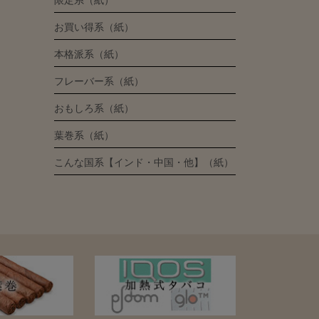
限定系（紙）
お買い得系（紙）
本格派系（紙）
フレーバー系（紙）
おもしろ系（紙）
葉巻系（紙）
こんな国系【インド・中国・他】（紙）