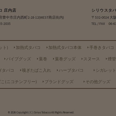
コ 庄内店
シリウスタバ
大阪府豊中市庄内西町2-28-12(WEST商店街内)
〒532-0024
35-2035
TEL / FAX 0
ット)
加熱式タバコ
加熱式タバコ本体
手巻きタバコ
パイプグッズ
葉巻
葉巻グッズ
スヌース
煙管
ぎタバコ
嗅ぎたばこ入れ
ハーブタバコ
シガレッ
こ(ニコチンフリー)
ブランドグッズ
その他グッズ
© 2026 Copylight ( C ) Sirius Tobacco All Rights Reserved.