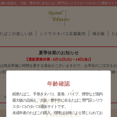
大級の品揃え。大阪・豊中市に在るたばこ専門店シリウスタバコのタバコ通販サイ
たばこの楽しい話
シリウスタバコ店舗案内
掲示板
た
夏季休業のお知らせ
【通販業務休業 : 8月11日(火)～14日(金)】
は商品準備に時間を要する場合がございますので、お早目のご注文をお
お支払方法によっては8月15日(土)以降の発送となります事、予めご容赦
年齢確認
【 庄内店休業：8月11日(火)～17日(月) 】
【 十三店休業：8月9日(日)～16日(日) 】
紙巻たばこ、手巻きタバコ、葉巻、パイプ、煙管など国内
※庄内店は8月10日(月)に限り、16時までの営業とさせて頂きます。
最大級の品揃え。大阪・豊中市に在るたばこ専門店シリウ
スタバコのタバコ通販サイトです。
未成年者のたばこの購入、喫煙は法律により禁じられてお