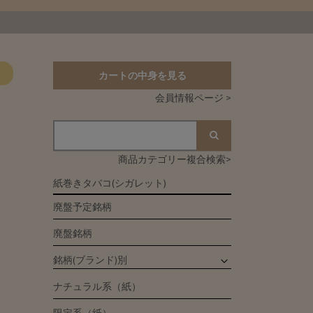
カートの中身を見る
会員情報ページ >
商品カテゴリー複合検索>
紙巻きタバコ(シガレット)
廃盤予定銘柄
廃盤銘柄
銘柄(ブランド)別
ナチュラル系（紙）