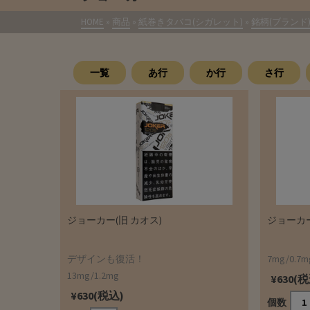
HOME
»
商品
»
紙巻きタバコ(シガレット)
»
銘柄(ブランド
一覧
あ行
か行
さ行
ジョーカー(旧 カオス)
ジョーカー
デザインも復活！
7mg/0.7m
13mg/1.2mg
¥630(
¥630(税込)
個数