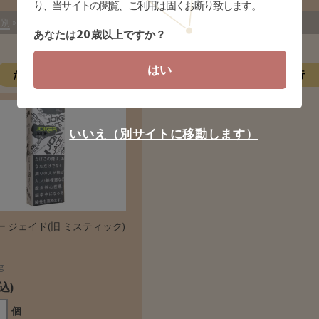
り、当サイトの閲覧、ご利用は固くお断り致します。
)別
»
ジョーカー
20
あなたは
歳以上ですか？
はい
た行
な行
は行
ま行
やらわ行
いいえ（別サイトに移動します）
 ジェイド(旧 ミスティック)
g
税込)
個