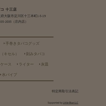
コ 十三店
 大阪府大阪市淀川区十三本町1-5-19
6-6335-2035（庄内店）
手巻きタバコグッズ
（キセル）
刻みタバコ
トケース
ライター
灰皿
水パイプ
特定商取引法表記
Supported by
Little Blue LLC