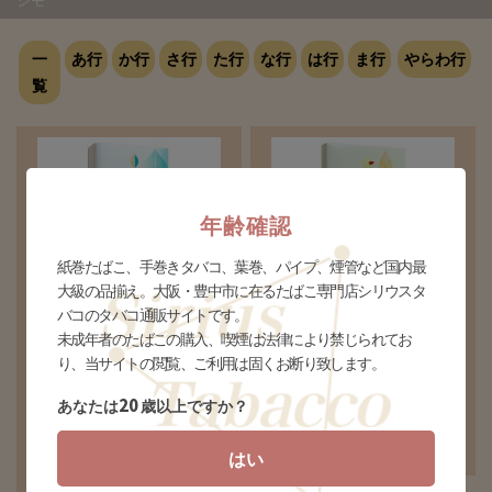
シモ
一
あ行
か行
さ行
た行
な行
は行
ま行
やらわ行
覧
年齢確認
紙巻たばこ、手巻きタバコ、葉巻、パイプ、煙管など国内最
大級の品揃え。大阪・豊中市に在るたばこ専門店シリウスタ
バコのタバコ通販サイトです。
ピアニッシモ アリア メンソー
ピアニッシモ ベヴェル6
未成年者のたばこの購入、喫煙は法律により禁じられてお
ル
6mg/0.5mg
り、当サイトの閲覧、ご利用は固くお断り致します。
1mg/0.1mg
¥570(税込)
¥570(税込)
20
あなたは
歳以上ですか？
廃盤
個数
個
はい