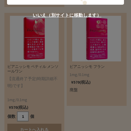
いいえ（別サイトに移動します）
ピアニッシモ ペティル メンソ
ピアニッシモ フラン
ールワン
1mg/0.1mg
【流通終了予定(時期詳細不
¥570(税込)
明)です】
廃盤
1mg/0.1mg
¥570(税込)
個数
個