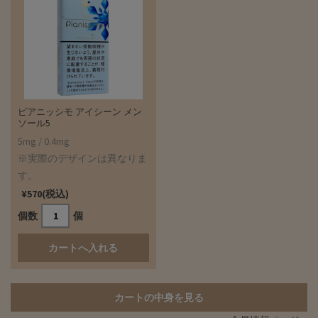
ピアニッシモ アイシーン メン
ソール5
5mg / 0.4mg
※実際のデザインは異なりま
す。
¥570(税込)
個数
個
カートの中身を見る