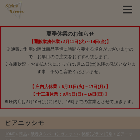
夏季休業のお知らせ
【通販業務休業 : 8月11日(火)～14日(金)】
※通販ご利用の際は商品準備に時間を要する場合がございますの
で、お早目のご注文をおすすめ致します。
※在庫状況・お支払方法によっては8月15日(土)以降の発送となりま
す事、予めご容赦くださいませ。
【 庄内店休業：8月11日(火)～17日(月) 】
【 十三店休業：8月9日(日)～16日(日) 】
※庄内店は8月10日(月)に限り、16時までの営業とさせて頂きます。
ピアニッシモ
HOME
»
商品
»
紙巻きタバコ(シガレット)
»
銘柄(ブランド)別
»
ピアニッ