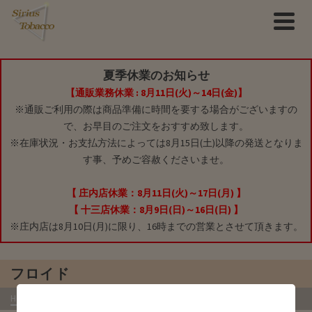
夏季休業のお知らせ
【通販業務休業 : 8月11日(火)～14日(金)】
※通販ご利用の際は商品準備に時間を要する場合がございますの
で、お早目のご注文をおすすめ致します。
※在庫状況・お支払方法によっては8月15日(土)以降の発送となりま
す事、予めご容赦くださいませ。
【 庄内店休業：8月11日(火)～17日(月) 】
【 十三店休業：8月9日(日)～16日(日) 】
※庄内店は8月10日(月)に限り、16時までの営業とさせて頂きます。
フロイド
HOME
»
商品
»
紙巻きタバコ(シガレット)
»
銘柄(ブランド)別
»
フロイド