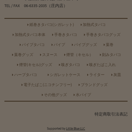
TEL / FAX 06-6335-2035（庄内店）
紙巻きタバコ(シガレット)
加熱式タバコ
加熱式タバコ本体
手巻きタバコ
手巻きタバコグッズ
パイプタバコ
パイプ
パイプグッズ
葉巻
葉巻グッズ
スヌース
煙管（キセル）
刻みタバコ
煙管(キセル)グッズ
嗅ぎタバコ
嗅ぎたばこ入れ
ハーブタバコ
シガレットケース
ライター
灰皿
電子たばこ(ニコチンフリー)
ブランドグッズ
その他グッズ
水パイプ
特定商取引法表記
Supported by
Little Blue LLC