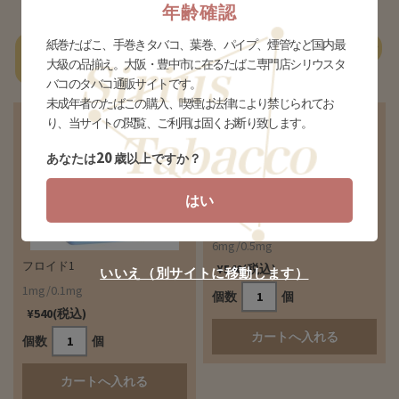
年齢確認
紙巻たばこ、手巻きタバコ、葉巻、パイプ、煙管など国内最
一
あ行
か行
さ行
た行
な行
は行
ま行
やらわ行
大級の品揃え。大阪・豊中市に在るたばこ専門店シリウスタ
覧
バコのタバコ通販サイトです。
未成年者のたばこの購入、喫煙は法律により禁じられてお
り、当サイトの閲覧、ご利用は固くお断り致します。
20
あなたは
歳以上ですか？
はい
フロイド6
6mg/0.5mg
フロイド1
¥540(税込)
いいえ（別サイトに移動します）
1mg/0.1mg
個数
個
¥540(税込)
個数
個