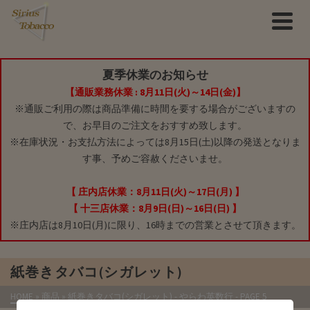
夏季休業のお知らせ
【通販業務休業 : 8月11日(火)～14日(金)】
※通販ご利用の際は商品準備に時間を要する場合がございますの
で、お早目のご注文をおすすめ致します。
※在庫状況・お支払方法によっては8月15日(土)以降の発送となりま
す事、予めご容赦くださいませ。
【 庄内店休業：8月11日(火)～17日(月) 】
【 十三店休業：8月9日(日)～16日(日) 】
※庄内店は8月10日(月)に限り、16時までの営業とさせて頂きます。
紙巻きタバコ(シガレット)
HOME
»
商品
»
紙巻きタバコ(シガレット)
- やらわ英数行 - PAGE 5