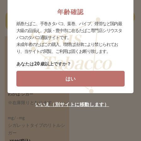
年齢確認
一
あ行
か行
さ行
た行
な行
は行
ま行
やらわ行
紙巻たばこ、手巻きタバコ、葉巻、パイプ、煙管など国内最
覧
大級の品揃え。大阪・豊中市に在るたばこ専門店シリウスタ
バコのタバコ通販サイトです。
未成年者のたばこの購入、喫煙は法律により禁じられてお
り、当サイトの閲覧、ご利用は固くお断り致します。
20
あなたは
歳以上ですか？
はい
わかば シガー
※在庫限りとなります
いいえ（別サイトに移動します）
mg/ - mg
シガレットタイプのリトルシ
ガー