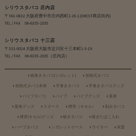
シリウスタバコ 庄内店
〒561-0832 大阪府豊中市庄内西町2-28-12(WEST商店街内)
TEL / FAX 06-6335-2035
シリウスタバコ 十三店
〒532-0024 大阪府大阪市淀川区十三本町1-5-19
TEL / FAX 06-6335-2035（庄内店）
紙巻きタバコ(シガレット)
加熱式タバコ
加熱式タバコ本体
手巻きタバコ
手巻きタバコグッズ
パイプタバコ
パイプ
パイプグッズ
葉巻
葉巻グッズ
スヌース
煙管（キセル）
刻みタバコ
煙管(キセル)グッズ
嗅ぎタバコ
嗅ぎたばこ入れ
ハーブタバコ
シガレットケース
ライター
灰皿