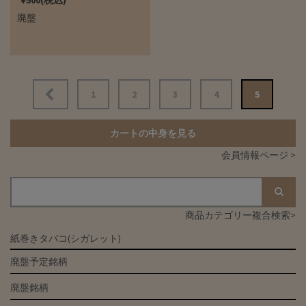
¥500(税込)
廃盤
投
1
2
3
4
5
稿
ナ
カートの中身を見る
ビ
会員情報ページ >
ゲ
ー
シ
商品カテゴリー複合検索>
ョ
紙巻きタバコ(シガレット)
ン
廃盤予定銘柄
廃盤銘柄