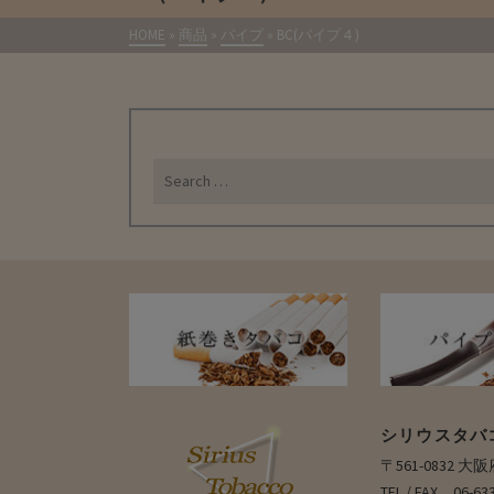
HOME
»
商品
»
パイプ
»
BC(パイプ４)
Search
for:
シリウスタバ
〒561-0832 
TEL / FAX 06-63