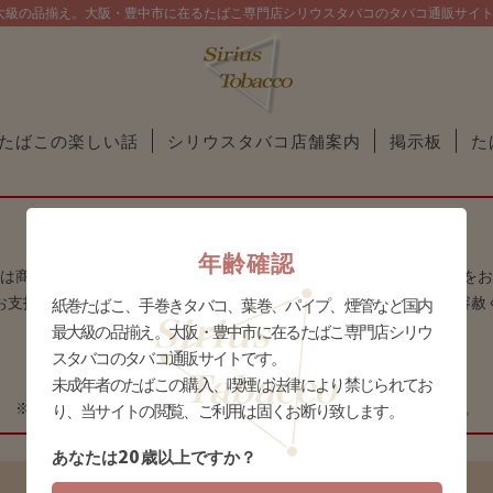
大級の品揃え。大阪・豊中市に在るたばこ専門店シリウスタバコのタバコ通販サイ
たばこの楽しい話
シリウスタバコ店舗案内
掲示板
た
夏季休業のお知らせ
【通販業務休業 : 8月11日(火)～14日(金)】
年齢確認
は商品準備に時間を要する場合がございますので、お早目のご注文をお
お支払方法によっては8月15日(土)以降の発送となります事、予めご容赦
紙巻たばこ、手巻きタバコ、葉巻、パイプ、煙管など国内
最大級の品揃え。大阪・豊中市に在るたばこ専門店シリウ
【 庄内店休業：8月11日(火)～17日(月) 】
スタバコのタバコ通販サイトです。
【 十三店休業：8月9日(日)～16日(日) 】
未成年者のたばこの購入、喫煙は法律により禁じられてお
※庄内店は8月10日(月)に限り、16時までの営業とさせて頂きます。
り、当サイトの閲覧、ご利用は固くお断り致します。
20
あなたは
歳以上ですか？