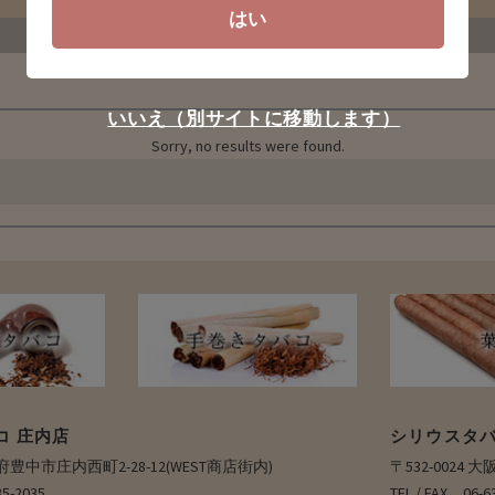
はい
いいえ（別サイトに移動します）
Sorry, no results were found.
コ 庄内店
シリウスタバ
大阪府豊中市庄内西町2-28-12(WEST商店街内)
〒532-0024
35-2035
TEL / FAX 0