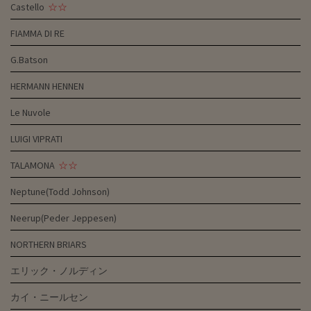
Castello
☆☆
FIAMMA DI RE
G.Batson
HERMANN HENNEN
Le Nuvole
LUIGI VIPRATI
TALAMONA
☆☆
Neptune(Todd Johnson)
Neerup(Peder Jeppesen)
NORTHERN BRIARS
エリック・ノルディン
カイ・ニールセン