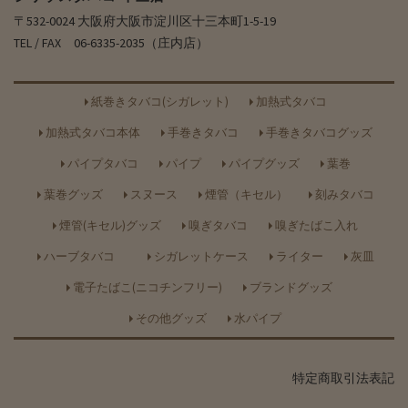
〒532-0024 大阪府大阪市淀川区十三本町1-5-19
TEL / FAX 06-6335-2035（庄内店）
紙巻きタバコ(シガレット)
加熱式タバコ
加熱式タバコ本体
手巻きタバコ
手巻きタバコグッズ
パイプタバコ
パイプ
パイプグッズ
葉巻
葉巻グッズ
スヌース
煙管（キセル）
刻みタバコ
煙管(キセル)グッズ
嗅ぎタバコ
嗅ぎたばこ入れ
ハーブタバコ
シガレットケース
ライター
灰皿
電子たばこ(ニコチンフリー)
ブランドグッズ
その他グッズ
水パイプ
特定商取引法表記