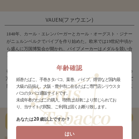
VAUEN(ファウエン)
1848年、カール・エレンバーガーとカール・オーグスト・ジナー
がニュルンベルクでパイプを作り始めた。欧米では19世紀中頃か
ら盛んに万国博覧会が開かれ、パイプメーカーはメダルを競い合
った。ファウエンは、1873年ウィーン万博で初のメダルを獲得。
1876年フィラデルフィア万博ではついに金メダルを獲得。その
年齢確認
後、1882年ニュルンベルクをはじめ、1883年、1904年、1906年の
万博で金メダルに輝いた。9㎜フィルターのパイプを世界で初めて
紙巻たばこ、手巻きタバコ、葉巻、パイプ、煙管など国内最
開発したメーカーとしても有名。ファウエンの吸い口にある白点
大級の品揃え。大阪・豊中市に在るたばこ専門店シリウスタ
バコのタバコ通販サイトです。
は、ホワイトドットと呼ぶ。ダンヒルの場合はホワイトスポッ
未成年者のたばこの購入、喫煙は法律により禁じられてお
ト。大きさが違う。
り、当サイトの閲覧、ご利用は固くお断り致します。
一
あ行
か行
さ行
た行
な行
は行
ま行
やらわ行
20
あなたは
歳以上ですか？
覧
はい