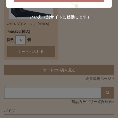
いいえ（別サイトに移動します）
VAUENダイアモンド [etc005]
¥60,500(税込)
個数
個
カートの中身を見る
会員情報ページ >
商品カテゴリー複合検索>
パイプ