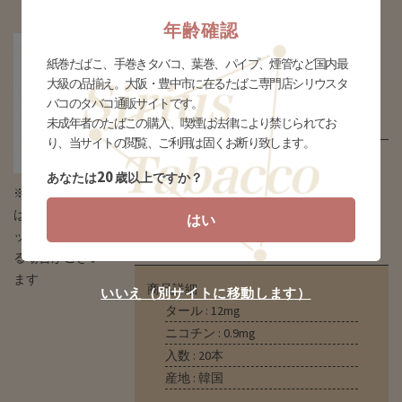
年齢確認
クール BOX (tkm-kool12b)
紙巻たばこ、手巻きタバコ、葉巻、パイプ、煙管など国内最
大級の品揃え。大阪・豊中市に在るたばこ専門店シリウスタ
販売価格
バコのタバコ通販サイトです。
¥580(税込)
未成年者のたばこの購入、喫煙は法律により禁じられてお
り、当サイトの閲覧、ご利用は固くお断り致します。
20
個数
個
あなたは
歳以上ですか？
※タバコの場合
はデザインとパ
はい
ッケージが異な
る場合がござい
ます
商品詳細
いいえ（別サイトに移動します）
タール : 12mg
ニコチン : 0.9mg
入数 : 20本
産地 : 韓国