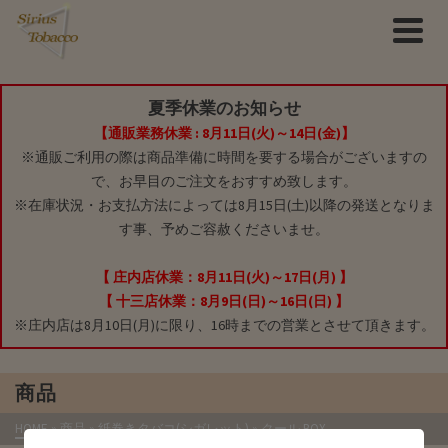
夏季休業のお知らせ
【通販業務休業 : 8月11日(火)～14日(金)】
※通販ご利用の際は商品準備に時間を要する場合がございますの
で、お早目のご注文をおすすめ致します。
※在庫状況・お支払方法によっては8月15日(土)以降の発送となりま
す事、予めご容赦くださいませ。
【 庄内店休業：8月11日(火)～17日(月) 】
【 十三店休業：8月9日(日)～16日(日) 】
※庄内店は8月10日(月)に限り、16時までの営業とさせて頂きます。
商品
HOME
»
商品
»
紙巻きタバコ(シガレット)
»
クール BOX