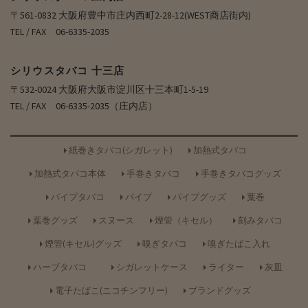
〒561-0832 大阪府豊中市庄内西町2-28-12(WEST商店街内)
TEL / FAX 06-6335-2035
シリウスタバコ 十三店
〒532-0024 大阪府大阪市淀川区十三本町1-5-19
TEL / FAX 06-6335-2035（庄内店）
紙巻きタバコ(シガレット)
加熱式タバコ
加熱式タバコ本体
手巻きタバコ
手巻きタバコグッズ
パイプタバコ
パイプ
パイプグッズ
葉巻
葉巻グッズ
スヌース
煙管（キセル）
刻みタバコ
煙管(キセル)グッズ
嗅ぎタバコ
嗅ぎたばこ入れ
ハーブタバコ
シガレットケース
ライター
灰皿
電子たばこ(ニコチンフリー)
ブランドグッズ