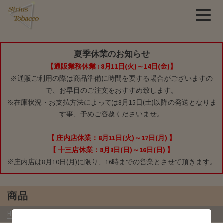
夏季休業のお知らせ
【通販業務休業 : 8月11日(火)～14日(金)】
※通販ご利用の際は商品準備に時間を要する場合がございますの
で、お早目のご注文をおすすめ致します。
※在庫状況・お支払方法によっては8月15日(土)以降の発送となりま
す事、予めご容赦くださいませ。
【 庄内店休業：8月11日(火)～17日(月) 】
【 十三店休業：8月9日(日)～16日(日) 】
※庄内店は8月10日(月)に限り、16時までの営業とさせて頂きます。
商品
HOME
»
商品
»
パイプグッズ
»
スクエアブラックウッド