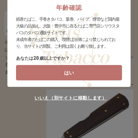
年齢確認
スクエアブラックウッド
紙巻たばこ、手巻きタバコ、葉巻、パイプ、煙管など国内最
大級の品揃え。大阪・豊中市に在るたばこ専門店シリウスタ
(gpa-c016)
バコのタバコ通販サイトです。
未成年者のたばこの購入、喫煙は法律により禁じられてお
※タバコの場合
販売価格
り、当サイトの閲覧、ご利用は固くお断り致します。
¥1,000(税込)
はデザインとパ
ッケージが異な
20
あなたは
歳以上ですか？
全長87mm タンパーヘッドが楕円形。
る場合がござい
ます
はい
入荷待ち
いいえ（別サイトに移動します）