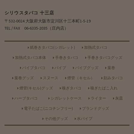
シリウスタバコ 十三店
〒532-0024 大阪府大阪市淀川区十三本町1-5-19
TEL / FAX 06-6335-2035（庄内店）
紙巻きタバコ(シガレット)
加熱式タバコ
加熱式タバコ本体
手巻きタバコ
手巻きタバコグッズ
パイプタバコ
パイプ
パイプグッズ
葉巻
葉巻グッズ
スヌース
煙管（キセル）
刻みタバコ
煙管(キセル)グッズ
嗅ぎタバコ
嗅ぎたばこ入れ
ハーブタバコ
シガレットケース
ライター
灰皿
電子たばこ(ニコチンフリー)
ブランドグッズ
その他グッズ
水パイプ