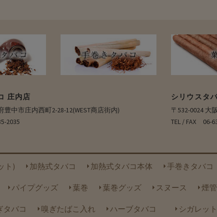
コ 庄内店
シリウスタバ
大阪府豊中市庄内西町2-28-12(WEST商店街内)
〒532-0024
35-2035
TEL / FAX 0
ット)
加熱式タバコ
加熱式タバコ本体
手巻きタバコ
パイプグッズ
葉巻
葉巻グッズ
スヌース
煙管
ぎタバコ
嗅ぎたばこ入れ
ハーブタバコ
シガレッ