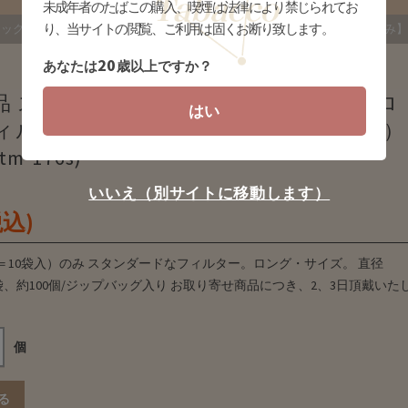
未成年者のたばこの購入、喫煙は法律により禁じられてお
り、当サイトの閲覧、ご利用は固くお断り致します。
シック レギュラーロング フィルター 【10ヶまとめ割（カートン販売）のみ】
20
あなたは
歳以上ですか？
品 スモーキング クラシック レギュラーロ
はい
ィルター【10ヶまとめ割（カートン販売）
m-176s)
いいえ（別サイトに移動します）
税込)
＝10袋入）のみ スタンダードなフィルター。ロング・サイズ。 直径
 1袋、約100個/ジップバッグ入り お取り寄せ商品につき、2、3日頂戴いた
個