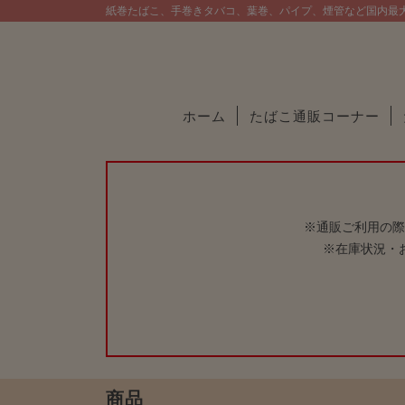
紙巻たばこ、手巻きタバコ、葉巻、パイプ、煙管など国内最
ホーム
たばこ通販コーナー
※通販ご利用の際
※在庫状況・
商品