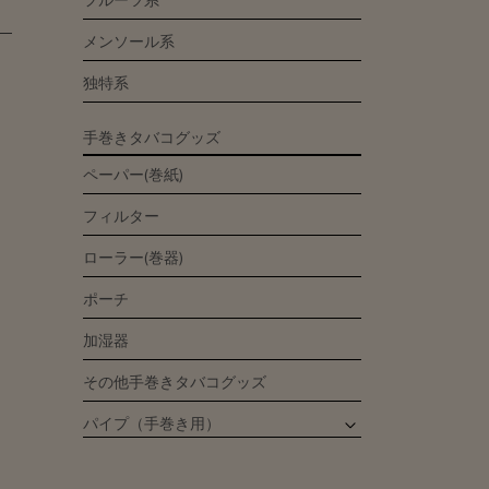
フルーツ系
メンソール系
独特系
手巻きタバコグッズ
ペーパー(巻紙)
フィルター
ローラー(巻器)
ポーチ
加湿器
その他手巻きタバコグッズ
パイプ（手巻き用）