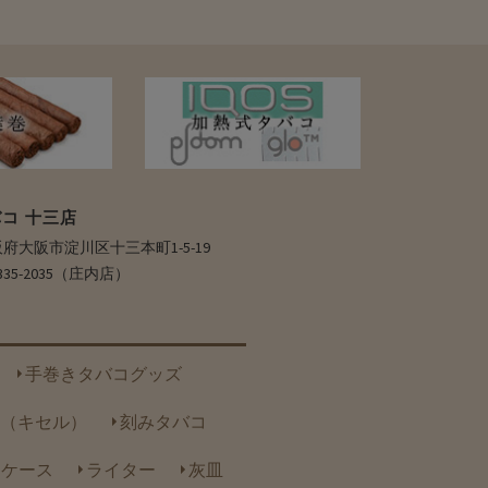
コ 十三店
 大阪府大阪市淀川区十三本町1-5-19
6-6335-2035（庄内店）
手巻きタバコグッズ
（キセル）
刻みタバコ
トケース
ライター
灰皿