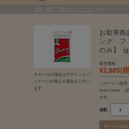
HOME
»
商品
»
手巻きタバコグッズ
»
スモーキング クラ
お取寄商
ング フ
のみ】 (gt
販売価格
¥2,805(
※タバコの場合はデザインとパ
ッケージが異なる場合がござい
（カートン販売
ます
8mm×22mm
ます。
個数