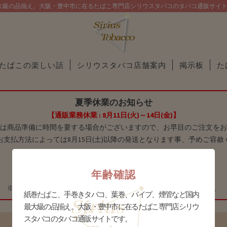
大級の品揃え。大阪・豊中市に在るたばこ専門店シリウスタバコのタバコ通販サイ
たばこの楽しい話
シリウスタバコ店舗案内
掲示板
た
夏季休業のお知らせ
【通販業務休業 : 8月11日(火)～14日(金)】
は商品準備に時間を要する場合がございますので、お早目のご注文をお
お支払方法によっては8月15日(土)以降の発送となります事、予めご容赦
【 庄内店休業：8月11日(火)～17日(月) 】
年齢確認
【 十三店休業：8月9日(日)～16日(日) 】
※庄内店は8月10日(月)に限り、16時までの営業とさせて頂きます。
紙巻たばこ、手巻きタバコ、葉巻、パイプ、煙管など国内
最大級の品揃え。大阪・豊中市に在るたばこ専門店シリウ
スタバコのタバコ通販サイトです。