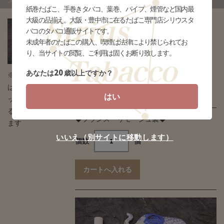
ス 象
紙巻たばこ、手巻きタバコ、葉巻、パイプ、煙管など国内最
大級の品揃え。大阪・豊中市に在るたばこ専門店シリウスタ
フランス・リモージュ
バコのタバコ通販サイトです。
未成年者のたばこの購入、喫煙は法律により禁じられてお
製 ピルケース 象 (gkt-
り、当サイトの閲覧、ご利用は固くお断り致します。
ca4)
20
あなたは
歳以上ですか？
※タバコの場合
販売価格
はデザインとパ
¥40,700(税込)
はい
ッケージが異な
る場合がござい
◆フランス・リモージュ製◆
ます
いいえ（別サイトに移動します）
個数
個