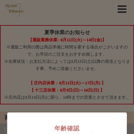
夏季休業のお知らせ
【通販業務休業 : 8月11日(火)～14日(金)】
※通販ご利用の際は商品準備に時間を要する場合がございますの
で、お早目のご注文をおすすめ致します。
※在庫状況・お支払方法によっては8月15日(土)以降の発送となりま
す事、予めご容赦くださいませ。
【 庄内店休業：8月11日(火)～17日(月) 】
【 十三店休業：8月9日(日)～16日(日) 】
※庄内店は8月10日(月)に限り、16時までの営業とさせて頂きます。
商品
年齢確認
HOME
»
商品
»
嗅ぎたばこ入れ
»
フランス・リモージュ製 ピルケー