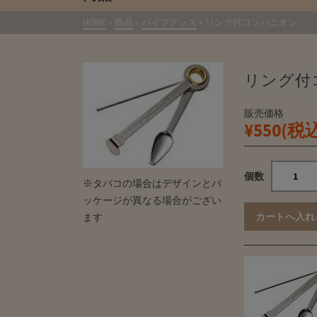
HOME
»
商品
»
パイプグッズ
»
リング付コンパニオン
リング付コン
販売価格
¥550(税
個数
※タバコの場合はデザインとパ
ッケージが異なる場合がござい
ます