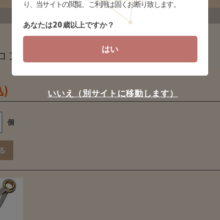
り、当サイトの閲覧、ご利用は固くお断り致します。
20
あなたは
歳以上ですか？
はい
パニオン (gpa-c008)
込)
いいえ（別サイトに移動します）
個