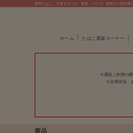
紙巻たばこ、手巻きタバコ、葉巻、パイプ、煙管など国内最
ホーム
たばこ通販コーナー
※通販ご利用の際
※在庫状況・
商品