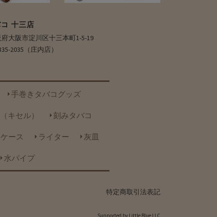
コ 十三店
 大阪府大阪市淀川区十三本町1-5-19
6-6335-2035（庄内店）
手巻きタバコグッズ
（キセル）
刻みタバコ
トケース
ライター
灰皿
水パイプ
特定商取引法表記
Supported by
Little Blue LLC