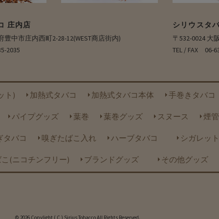
コ 庄内店
シリウスタバ
大阪府豊中市庄内西町2-28-12(WEST商店街内)
〒532-0024
35-2035
TEL / FAX 0
ット)
加熱式タバコ
加熱式タバコ本体
手巻きタバコ
パイプグッズ
葉巻
葉巻グッズ
スヌース
煙管
ぎタバコ
嗅ぎたばこ入れ
ハーブタバコ
シガレッ
こ(ニコチンフリー)
ブランドグッズ
その他グッズ
© 2026 Copylight ( C ) Sirius Tobacco All Rights Reserved.