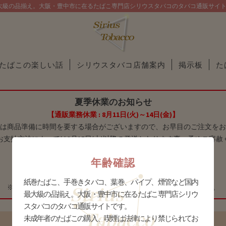
大級の品揃え。大阪・豊中市に在るたばこ専門店シリウスタバコのタバコ通販サイ
たばこの楽しい話
シリウスタバコ店舗案内
掲示板
た
夏季休業のお知らせ
【通販業務休業 : 8月11日(火)～14日(金)】
は商品準備に時間を要する場合がございますので、お早目のご注文をお
お支払方法によっては8月15日(土)以降の発送となります事、予めご容赦
年齢確認
【 庄内店休業：8月11日(火)～17日(月) 】
【 十三店休業：8月9日(日)～16日(日) 】
紙巻たばこ、手巻きタバコ、葉巻、パイプ、煙管など国内
※庄内店は8月10日(月)に限り、16時までの営業とさせて頂きます。
最大級の品揃え。大阪・豊中市に在るたばこ専門店シリウ
スタバコのタバコ通販サイトです。
未成年者のたばこの購入、喫煙は法律により禁じられてお