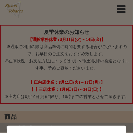
夏季休業のお知らせ
【通販業務休業 : 8月11日(火)～14日(金)】
※通販ご利用の際は商品準備に時間を要する場合がございますの
で、お早目のご注文をおすすめ致します。
※在庫状況・お支払方法によっては8月15日(土)以降の発送となりま
す事、予めご容赦くださいませ。
【 庄内店休業：8月11日(火)～17日(月) 】
【 十三店休業：8月9日(日)～16日(日) 】
※庄内店は8月10日(月)に限り、16時までの営業とさせて頂きます。
商品
HOME
»
商品
»
葉巻
»
チャズ シガリロ