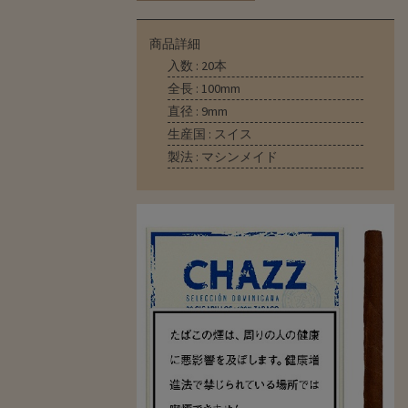
商品詳細
入数 : 20本
全長 : 100mm
直径 : 9mm
生産国 : スイス
製法 : マシンメイド