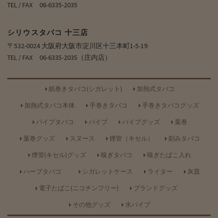
TEL / FAX 06-6335-2035
シリウスタバコ 十三店
〒532-0024 大阪府大阪市淀川区十三本町1-5-19
TEL / FAX 06-6335-2035（庄内店）
紙巻きタバコ(シガレット)
加熱式タバコ
加熱式タバコ本体
手巻きタバコ
手巻きタバコグッズ
パイプタバコ
パイプ
パイプグッズ
葉巻
葉巻グッズ
スヌース
煙管（キセル）
刻みタバコ
煙管(キセル)グッズ
嗅ぎタバコ
嗅ぎたばこ入れ
ハーブタバコ
シガレットケース
ライター
灰皿
電子たばこ(ニコチンフリー)
ブランドグッズ
その他グッズ
水パイプ