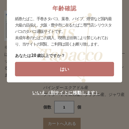
年齢確認
チャズ シガリロ (thm-
紙巻たばこ、手巻きタバコ、葉巻、パイプ、煙管など国内最
chazz_cigarillos)
大級の品揃え。大阪・豊中市に在るたばこ専門店シリウスタ
バコのタバコ通販サイトです。
未成年者のたばこの購入、喫煙は法律により禁じられてお
販売価格
り、当サイトの閲覧、ご利用は固くお断り致します。
¥2,000(税込)
※タバコの場合
はデザインとパ
20
あなたは
歳以上ですか？
※4月1日(水)価格改定されました※
ッケージが異な
マイルドでスパイシーなドミニカ産本格派シ
る場合がござい
はい
ガリロ。ALLナチュラルタバコ使用。
ます
ラッパー:スマトラ葉
バインダー:エクアドル産
いいえ（別サイトに移動します）
フィラー:ドミニカ産、ブラジル産、ジャワ産
個数
個