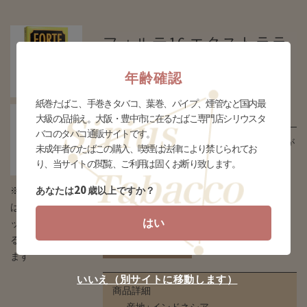
フォルテ16 エクストララ
イト (thm-forte16_exlgt)
年齢確認
販売価格
紙巻たばこ、手巻きタバコ、葉巻、パイプ、煙管など国内最
¥390(税込)
大級の品揃え。大阪・豊中市に在るたばこ専門店シリウスタ
バコのタバコ通販サイトです。
たばこ本来の奥深いコクがありながらクセが
未成年者のたばこの購入、喫煙は法律により禁じられてお
無くなめらかな味わい。(直径7.0㎜ 全長85
り、当サイトの閲覧、ご利用は固くお断り致します。
㎜)
20
※タバコの場合
あなたは
歳以上ですか？
個数
個
はデザインとパ
はい
ッケージが異な
る場合がござい
ます
いいえ（別サイトに移動します）
商品詳細