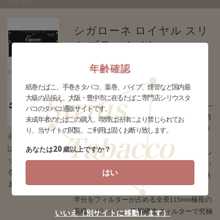
ブラック
シガローネ ロイヤル スリ
ム ブラック (tkm-
cigr_rysbk)
年齢確認
販売価格
紙巻たばこ、手巻きタバコ、葉巻、パイプ、煙管など国内最
¥1,200(税込)
大級の品揃え。大阪・豊中市に在るたばこ専門店シリウスタ
バコのタバコ通販サイトです。
【※お一人様20個まで＆一回限り。お守り頂
未成年者のたばこの購入、喫煙は法律により禁じられてお
けない場合は全てのご注文をキャンセルとさ
り、当サイトの閲覧、ご利用は固くお断り致します。
※タバコの場合
せて頂きます】
20
はデザインとパ
あなたは
歳以上ですか？
【※誠に勝手ながら当銘柄に関してのメール
ッケージが異な
＆お電話でのお問い合わせは御遠慮ください
る場合がござい
はい
ます様、お願い致します。また、ご予約は承
ます
っておりません。】
半分をフィルターが占める全長115mm極長の
高級シガレット。 三層構造フィルターで究極
いいえ（別サイトに移動します）