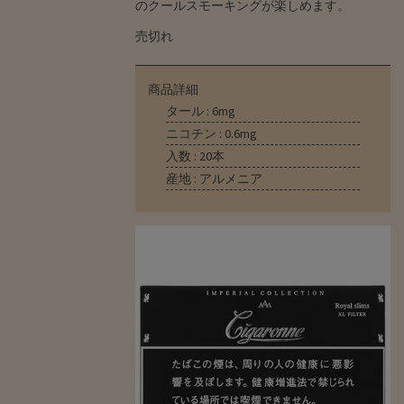
のクールスモーキングが楽しめます。
売切れ
商品詳細
タール : 6mg
ニコチン : 0.6mg
入数 : 20本
産地 : アルメニア