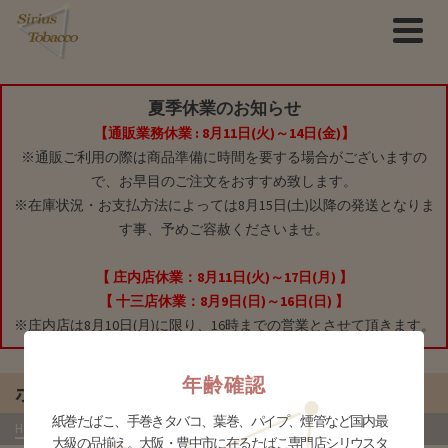
夏季休業のお知らせ
【通販業務休業 : 8月11日(火)～14日(金)】
※通販ご利用の際は商品準備に時間を要する場合がございますの
で、お早目のご注文をおすすめ致します。
※在庫状況・お支払方法によっては8月15日(土)以降の発送となりま
す事、予めご容赦くださいませ。
【 庄内店休業：8月11日(火)～17日(月) 】
【 十三店休業：8月9日(日)～16日(日) 】
※庄内店は8月10日(月)に限り、16時までの営業とさせて頂きます。
年齢確認
ポーチ
紙巻たばこ、手巻きタバコ、葉巻、パイプ、煙管など国内最
HOME
»
商品
»
ブランドグッズ
»
ダンヒル
»
ポーチ
- か行
大級の品揃え。大阪・豊中市に在るたばこ専門店シリウスタ