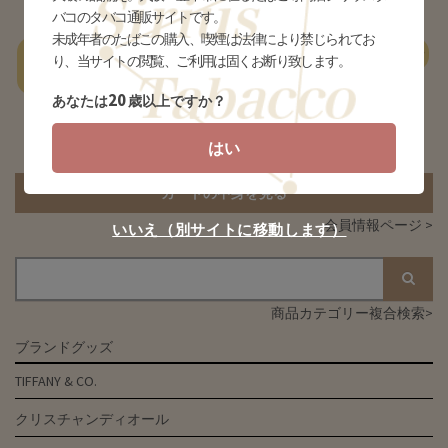
バコのタバコ通販サイトです。
未成年者のたばこの購入、喫煙は法律により禁じられてお
一
あ行
か行
さ行
た行
な行
は行
ま行
やらわ行
り、当サイトの閲覧、ご利用は固くお断り致します。
覧
20
あなたは
歳以上ですか？
該当する商品がありません
はい
カートの中身を見る
会員情報ページ >
いいえ（別サイトに移動します）
商品カテゴリー複合検索>
ブランドグッズ
TIFFANY & CO.
クリスチャンディオール