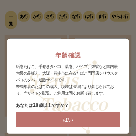
一
あ行
か行
さ行
た行
な行
は行
ま行
やらわ行
覧
年齢確認
紙巻たばこ、手巻きタバコ、葉巻、パイプ、煙管など国内最
大級の品揃え。大阪・豊中市に在るたばこ専門店シリウスタ
S.T.Dupunt パンチカッター
バコのタバコ通販サイトです。
マストロ デ パヤ シガーカッタ
¥47,300(税込)
未成年者のたばこの購入、喫煙は法律により禁じられてお
ー
り、当サイトの閲覧、ご利用は固くお断り致します。
個数
個
¥9,900(税込)
個数
個
20
あなたは
歳以上ですか？
はい