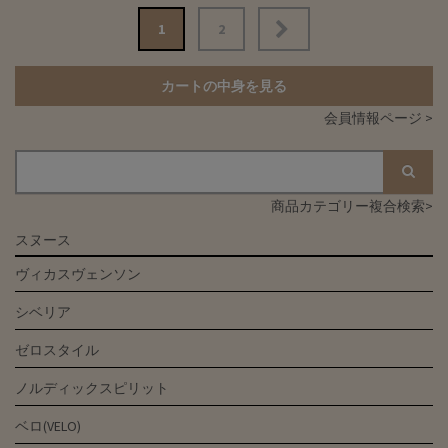
投
1
2
稿
ナ
カートの中身を見る
ビ
会員情報ページ >
ゲ
ー
シ
商品カテゴリー複合検索>
ョ
スヌース
ン
ヴィカスヴェンソン
シベリア
ゼロスタイル
ノルディックスピリット
ベロ(VELO)