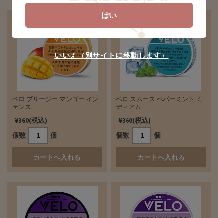
はい
いいえ（別サイトに移動します）
ベロ ブリージー マンゴー イン
ベロ スムース ペパーミント ミ
テンス
ディアム
¥360(税込)
¥360(税込)
個数
個
個数
個