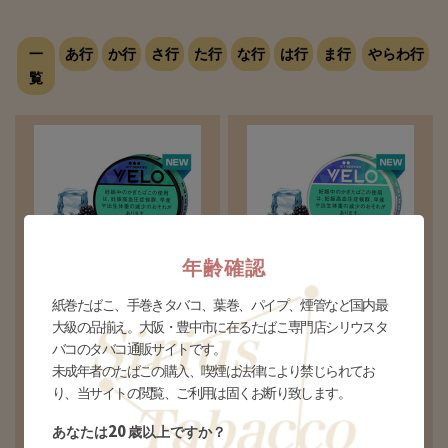
一
あ行
か行
さ行
た行
な行
は行
ま行
やらわ行
覧
年齢確認
ベロ アイシー ベリーズ エック
ベロ アイシー ベリーズ インテ
紙巻たばこ、手巻きタバコ、葉巻、パイプ、煙管など国内最
ス インテンス
ンス
大級の品揃え。大阪・豊中市に在るたばこ専門店シリウスタ
NEW
NEW
¥360(税込)
¥360(税込)
バコのタバコ通販サイトです。
未成年者のたばこの購入、喫煙は法律により禁じられてお
個数
個
個数
個
り、当サイトの閲覧、ご利用は固くお断り致します。
20
あなたは
歳以上ですか？