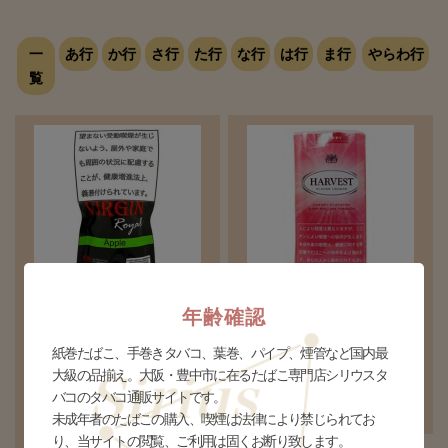
一
あ行
か行
さ行
た行
な行
は行
ま行
やらわ行
覧
バージンロイヤル アップル
ハーベスト シャグ チェリー
年齢確認
※白カビが発生しやすいブレ
¥830(税込)
ンドの為、「白カビは気にな
紙巻たばこ、手巻きタバコ、葉巻、パイプ、煙管など国内最
個数
個
らない」とお考えの方のみ、
大級の品揃え。大阪・豊中市に在るたばこ専門店シリウスタ
バコのタバコ通販サイトです。
御検討下さいませ※
未成年者のたばこの購入、喫煙は法律により禁じられてお
り、当サイトの閲覧、ご利用は固くお断り致します。