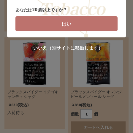
¥1,200(税込)
20
個数
個
あなたは
歳以上ですか？
はい
いいえ（別サイトに移動します）
ブラックスパイダー イチゴキ
ブラックスパイダー オレンジ
ャンディ シャグ
ピールメンソール シャグ
¥830(税込)
¥830(税込)
入荷待ち
個数
個