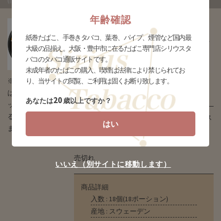
(旧：レギュラー)
年齢確認
ゼロスタイル スヌース リ
紙巻たばこ、手巻きタバコ、葉巻、パイプ、煙管など国内最
ッチ ミディアム(旧：レギ
大級の品揃え。大阪・豊中市に在るたばこ専門店シリウスタ
ュラー) (tsn-snus_rgrc)
バコのタバコ通販サイトです。
未成年者のたばこの購入、喫煙は法律により禁じられてお
※タバコの場合
り、当サイトの閲覧、ご利用は固くお断り致します。
販売価格
¥500(税込)
はデザインとパ
20
あなたは
歳以上ですか？
ッケージが異な
る場合がござい
たばこ感は程よい軽さ。ほのかに甘くロース
はい
ます
ト感のある味わい。ポーション1ヶを歯茎に
挟み柔らかめな効果が20分以上持続。
売切れ
いいえ（別サイトに移動します）
商品詳細
入数 : 18個(18ポーション)
産地 : スウェーデン