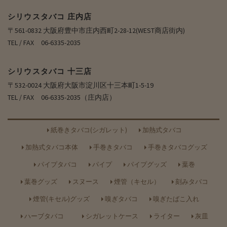
シリウスタバコ 庄内店
〒561-0832 大阪府豊中市庄内西町2-28-12(WEST商店街内)
TEL / FAX 06-6335-2035
シリウスタバコ 十三店
〒532-0024 大阪府大阪市淀川区十三本町1-5-19
TEL / FAX 06-6335-2035（庄内店）
紙巻きタバコ(シガレット)
加熱式タバコ
加熱式タバコ本体
手巻きタバコ
手巻きタバコグッズ
パイプタバコ
パイプ
パイプグッズ
葉巻
葉巻グッズ
スヌース
煙管（キセル）
刻みタバコ
煙管(キセル)グッズ
嗅ぎタバコ
嗅ぎたばこ入れ
ハーブタバコ
シガレットケース
ライター
灰皿