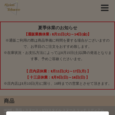
夏季休業のお知らせ
【通販業務休業 : 8月11日(火)～14日(金)】
※通販ご利用の際は商品準備に時間を要する場合がございますの
で、お早目のご注文をおすすめ致します。
※在庫状況・お支払方法によっては8月15日(土)以降の発送となりま
す事、予めご容赦くださいませ。
【 庄内店休業：8月11日(火)～17日(月) 】
【 十三店休業：8月9日(日)～16日(日) 】
※庄内店は8月10日(月)に限り、16時までの営業とさせて頂きます。
商品
HOME
»
商品
»
スヌース
»
ゼロスタイル スヌース リッチ ミディアム