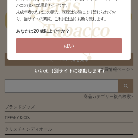
バコのタバコ通販サイトです。
未成年者のたばこの購入、喫煙は法律により禁じられてお
一
あ行
か行
さ行
た行
な行
は行
ま行
やらわ行
り、当サイトの閲覧、ご利用は固くお断り致します。
覧
20
あなたは
歳以上ですか？
該当する商品がありません
はい
カートの中身を見る
会員情報ページ >
いいえ（別サイトに移動します）
商品カテゴリー複合検索>
ブランドグッズ
TIFFANY & CO.
クリスチャンディオール