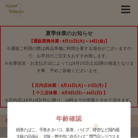
夏季休業のお知らせ
【通販業務休業 : 8月11日(火)～14日(金)】
※通販ご利用の際は商品準備に時間を要する場合がございますの
で、お早目のご注文をおすすめ致します。
※在庫状況・お支払方法によっては8月15日(土)以降の発送となりま
す事、予めご容赦くださいませ。
【 庄内店休業：8月11日(火)～17日(月) 】
【 十三店休業：8月9日(日)～16日(日) 】
※庄内店は8月10日(月)に限り、16時までの営業とさせて頂きます。
年齢確認
その他
紙巻たばこ、手巻きタバコ、葉巻、パイプ、煙管など国内最
HOME
»
商品
»
ブランドグッズ
»
ダンヒル
»
その他
- あ行
大級の品揃え。大阪・豊中市に在るたばこ専門店シリウスタ