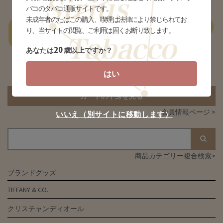
バコのタバコ通販サイトです。
未成年者のたばこの購入、喫煙は法律により禁じられてお
一
あ行
か行
さ行
た行
な行
は行
ま行
やらわ行
り、当サイトの閲覧、ご利用は固くお断り致します。
覧
20
あなたは
歳以上ですか？
該当する商品がありません
はい
カートの中身を見る
会員情報ページ >
いいえ（別サイトに移動します）
商品カテゴリー複合検索>
ブランドグッズ
TIFFANY & CO.
クリスチャンディオール