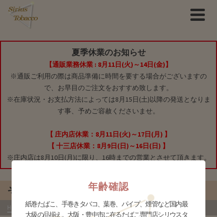
夏季休業のお知らせ
【通販業務休業 : 8月11日(火)～14日(金)】
※通販ご利用の際は商品準備に時間を要する場合がございますの
で、お早目のご注文をおすすめ致します。
※在庫状況・お支払方法によっては8月15日(土)以降の発送となりま
す事、予めご容赦くださいませ。
【 庄内店休業：8月11日(火)～17日(月) 】
【 十三店休業：8月9日(日)～16日(日) 】
※庄内店は8月10日(月)に限り、16時までの営業とさせて頂きます。
年齢確認
その他
紙巻たばこ、手巻きタバコ、葉巻、パイプ、煙管など国内最
HOME
»
商品
»
ブランドグッズ
»
ダンヒル
»
その他
- か行
大級の品揃え。大阪・豊中市に在るたばこ専門店シリウスタ