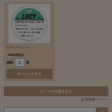
ルーシー ミント
¥450(税込)
個数
個
カートの中身を見る
会員情報ページ >