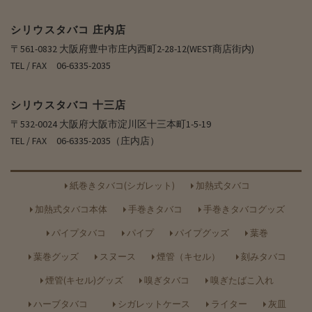
シリウスタバコ 庄内店
〒561-0832 大阪府豊中市庄内西町2-28-12(WEST商店街内)
TEL / FAX 06-6335-2035
シリウスタバコ 十三店
〒532-0024 大阪府大阪市淀川区十三本町1-5-19
TEL / FAX 06-6335-2035（庄内店）
紙巻きタバコ(シガレット)
加熱式タバコ
加熱式タバコ本体
手巻きタバコ
手巻きタバコグッズ
パイプタバコ
パイプ
パイプグッズ
葉巻
葉巻グッズ
スヌース
煙管（キセル）
刻みタバコ
煙管(キセル)グッズ
嗅ぎタバコ
嗅ぎたばこ入れ
ハーブタバコ
シガレットケース
ライター
灰皿