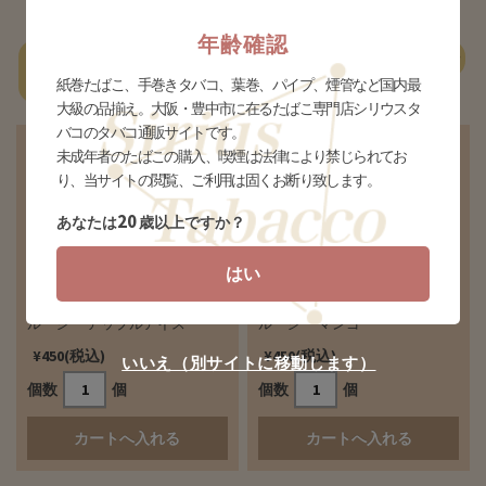
年齢確認
一
あ行
か行
さ行
た行
な行
は行
ま行
やらわ行
紙巻たばこ、手巻きタバコ、葉巻、パイプ、煙管など国内最
覧
大級の品揃え。大阪・豊中市に在るたばこ専門店シリウスタ
バコのタバコ通販サイトです。
未成年者のたばこの購入、喫煙は法律により禁じられてお
り、当サイトの閲覧、ご利用は固くお断り致します。
20
あなたは
歳以上ですか？
はい
ルーシー アップルアイス
ルーシー マンゴー
¥450(税込)
¥450(税込)
いいえ（別サイトに移動します）
個数
個
個数
個