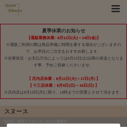
夏季休業のお知らせ
【通販業務休業 : 8月11日(火)～14日(金)】
※通販ご利用の際は商品準備に時間を要する場合がございますの
で、お早目のご注文をおすすめ致します。
※在庫状況・お支払方法によっては8月15日(土)以降の発送となりま
す事、予めご容赦くださいませ。
【 庄内店休業：8月11日(火)～17日(月) 】
【 十三店休業：8月9日(日)～16日(日) 】
※庄内店は8月10日(月)に限り、16時までの営業とさせて頂きます。
スヌース
HOME
»
商品
»
スヌース
- やらわ英数行