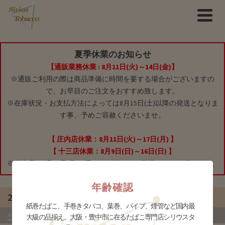
夏季休業のお知らせ
【通販業務休業 : 8月11日(火)～14日(金)】
※通販ご利用の際は商品準備に時間を要する場合がございますの
で、お早目のご注文をおすすめ致します。
※在庫状況・お支払方法によっては8月15日(土)以降の発送となりま
す事、予めご容赦くださいませ。
【 庄内店休業：8月11日(火)～17日(月) 】
【 十三店休業：8月9日(日)～16日(日) 】
※庄内店は8月10日(月)に限り、16時までの営業とさせて頂きます。
年齢確認
21 Pipe
紙巻たばこ、手巻きタバコ、葉巻、パイプ、煙管など国内最
HOME
»
商品
»
タバコグッズ
»
21 PIPE
- は行
大級の品揃え。大阪・豊中市に在るたばこ専門店シリウスタ