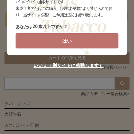
バコのタバコ通販サイトです。
未成年者のたばこの購入、喫煙は法律により禁じられてお
り、当サイトの閲覧、ご利用は固くお断り致します。
一
あ行
か行
さ行
た行
な行
は行
ま行
やらわ行
覧
20
あなたは
歳以上ですか？
はい
該当する商品がありません
カートの中身を見る
いいえ（別サイトに移動します）
会員情報ページ >
商品カテゴリー複合検索>
タバコグッズ
火打ち石
ガスボンベ・石 他