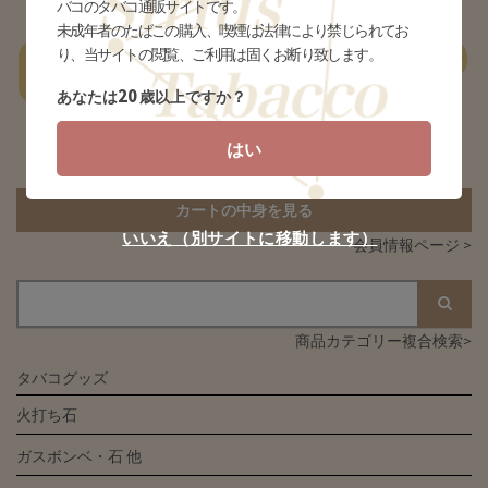
バコのタバコ通販サイトです。
未成年者のたばこの購入、喫煙は法律により禁じられてお
り、当サイトの閲覧、ご利用は固くお断り致します。
一
あ行
か行
さ行
た行
な行
は行
ま行
やらわ行
覧
20
あなたは
歳以上ですか？
はい
該当する商品がありません
カートの中身を見る
いいえ（別サイトに移動します）
会員情報ページ >
商品カテゴリー複合検索>
タバコグッズ
火打ち石
ガスボンベ・石 他