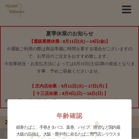
夏季休業のお知らせ
【通販業務休業 : 8月11日(火)～14日(金)】
※通販ご利用の際は商品準備に時間を要する場合がございますの
で、お早目のご注文をおすすめ致します。
※在庫状況・お支払方法によっては8月15日(土)以降の発送となりま
す事、予めご容赦くださいませ。
【 庄内店休業：8月11日(火)～17日(月) 】
【 十三店休業：8月9日(日)～16日(日) 】
※庄内店は8月10日(月)に限り、16時までの営業とさせて頂きます。
年齢確認
21 Pipe
紙巻たばこ、手巻きタバコ、葉巻、パイプ、煙管など国内最
HOME
»
商品
»
タバコグッズ
»
21 PIPE
- ま行
大級の品揃え。大阪・豊中市に在るたばこ専門店シリウスタ