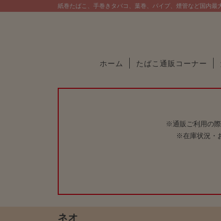
紙巻たばこ、手巻きタバコ、葉巻、パイプ、煙管など国内最
ホーム
たばこ通販コーナー
※通販ご利用の際
※在庫状況・
ネオ