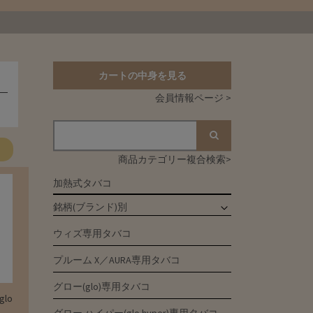
カートの中身を見る
会員情報ページ >
商品カテゴリー複合検索>
加熱式タバコ
銘柄(ブランド)別
ウィズ専用タバコ
プルーム X／AURA専用タバコ
グロー(glo)専用タバコ
lo