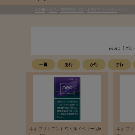
HOME
»
商品
»
加熱式タバコ
»
銘柄(ブランド)別
»
ネオ
neoは【グロー
一覧
あ行
か行
さ行
ネオ ブリリアント ワイルドベリー(glo
ネオ ブリリ