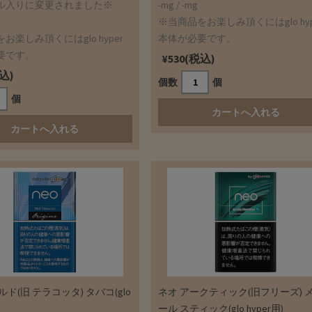
ル入りに変更されました※
-mg / -mg
※当商品をお楽しみ頂くにはglo hyp
お楽しみ頂くにはglo hyper
本体が必要です。
要です。
¥530(税込)
税込)
個数
個
個
ルド(旧 テラコッタ) タバコ(glo
ネオ アークティック(旧フリーズ) 
ール スティック(glo hyper用)