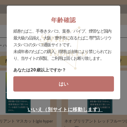
年齢確認
紙巻たばこ、手巻きタバコ、葉巻、パイプ、煙管など国内
ネオ
最大級の品揃え。大阪・豊中市に在るたばこ専門店シリウ
スタバコのタバコ通販サイトです。
 ハイパー(glo hyper)】専用です。
未成年者のたばこの購入、喫煙は法律により禁じられてお
り、当サイトの閲覧、ご利用は固くお断り致します。
た行
な行
は行
ま行
やらわ行
20
あなたは
歳以上ですか？
はい
いいえ（別サイトに移動します）
アント マスカット(glo hyper
ネオ ブリリアント レッドフルーツ(g