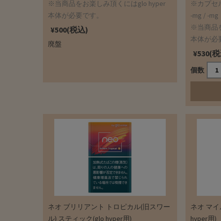
※当商品をお楽しみ頂くにはglo hyper
※カプセ
本体が必要です。
-mg / -mg
※当商品を
¥500(税込)
本体が必
廃盤
¥530(
個数
ネオ ブリリアント トロピカル(旧スワー
ネオ マイ
ル) スティック(glo hyper用)
hyper用)