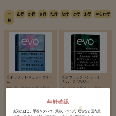
一
あ行
か行
さ行
た行
な行
は行
ま行
やらわ行
覧
エボ サクラ レギュラー プルー
エボ ブラック メンソール
ム
(Ploom X／AURA用)
舞い咲く華やかな香り極ま
キレの良さ極まる、最強メン
る、サクラレギュラー
ソール
-mg / -mg
-mg / -mg
年齢確認
※【ploom X／AURA専用たば
※【ploom X／AURA専用たば
紙巻たばこ、手巻きタバコ、葉巻、パイプ、煙管など国内最
こ】
こ】