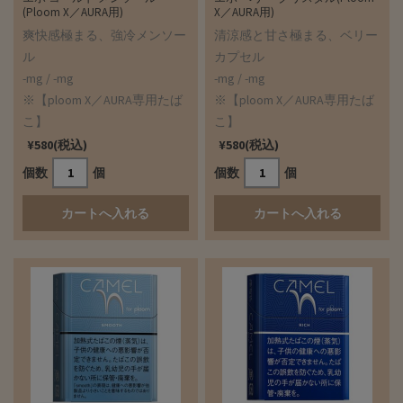
(Ploom X／AURA用)
X／AURA用)
爽快感極まる、強冷メンソー
清涼感と甘さ極まる、ベリー
ル
カプセル
-mg / -mg
-mg / -mg
※【ploom X／AURA専用たば
※【ploom X／AURA専用たば
こ】
こ】
¥580(税込)
¥580(税込)
個数
個
個数
個