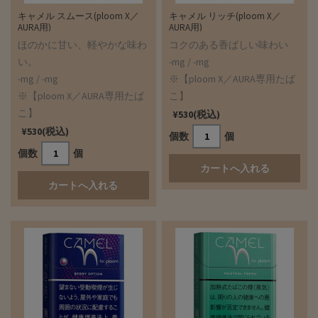
キャメル スムース(ploom X／
キャメル リッチ(ploom X／
AURA用)
AURA用)
ほのかに甘い、軽やかな味わ
コクのある香ばしい味わい
い。
-mg / -mg
-mg / -mg
※【ploom X／AURA専用たば
※【ploom X／AURA専用たば
こ】
こ】
¥530(税込)
¥530(税込)
個数
個
個数
個