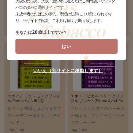
大級の品揃え。大阪・豊中市に在るたばこ専門店シリウスタ
¥580(税込)
¥580(税込)
バコのタバコ通販サイトです。
個数
個
個数
個
未成年者のたばこの購入、喫煙は法律により禁じられてお
り、当サイトの閲覧、ご利用は固くお断り致します。
20
あなたは
歳以上ですか？
はい
いいえ（別サイトに移動します）
エボ ハチミツ レモン クリスタ
エボ トロピカル ベリー クリス
ル(Ploom X／AURA用)
タル プルーム(Ploom X／AURA
用)
きりっと柑橘とほどける甘さ
フレッシュな甘さのハーモニ
のハーモニー極まる、ハチミ
ー極まる、マンゴーとベリー
ツレモン
のフレーバー
-mg / -mg
-mg / -mg