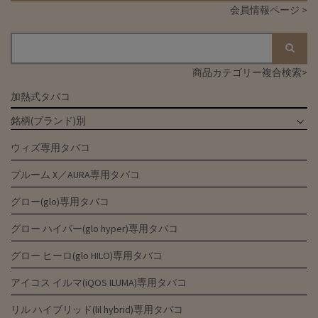
ビ
会員情報ページ >
ゲ
ー
シ
商品カテゴリー複合検索>
ョ
加熱式タバコ
ン
銘柄(ブランド)別
ウィズ専用タバコ
プルーム X／AURA専用タバコ
グロー(glo)専用タバコ
グロー ハイパー(glo hyper)専用タバコ
グロー ヒーロ(glo HILO)専用タバコ
アイコス イルマ(iQOS ILUMA)専用タバコ
リル ハイブリッド(lil hybrid)専用タバコ