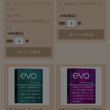
る、マンゴーとバナナのフレ
※【ploom X／AURA専用たば
ーバー
こ】
-mg / -mg
¥580(税込)
※【ploom X／AURA専用たば
個数
個
こ】
¥580(税込)
個数
個
エボ コールド メンソール
エボ ベリー クリスタル(Ploom