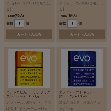
※【ploom X／AURA専用たば
※【ploom X／AURA専用たば
こ】
こ】
¥580(税込)
¥580(税込)
個数
個
個数
個
エボ トロピカル バナナ クリス
エボ ディープ レギュラー
タル(Ploom X／AURA用)
(Ploom X／AURA用)
メンソールの爽やかさ、とろ
濃厚さ極まる、緻密なうまさ
ける甘さのハーモニー極ま
-mg / -mg