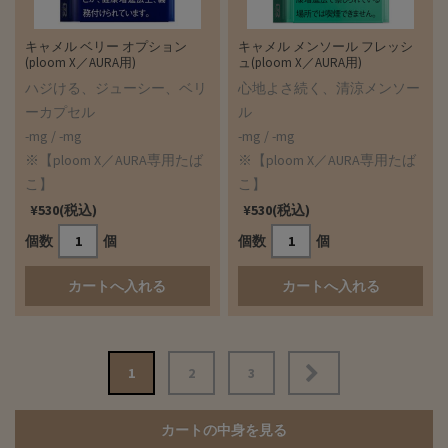
キャメル ベリー オプション
キャメル メンソール フレッシ
(ploom X／AURA用)
ュ(ploom X／AURA用)
ハジける、ジューシー、ベリ
心地よさ続く、清涼メンソー
ーカプセル
ル
-mg / -mg
-mg / -mg
※【ploom X／AURA専用たば
※【ploom X／AURA専用たば
こ】
こ】
¥530(税込)
¥530(税込)
個数
個
個数
個
投
1
2
3
稿
ナ
カートの中身を見る