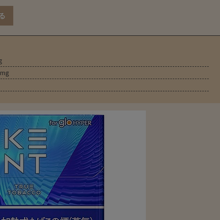
g
-mg