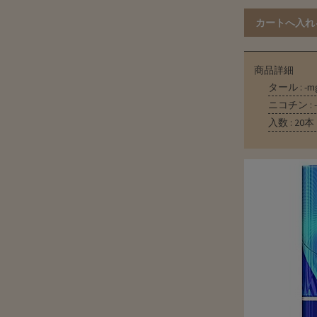
商品詳細
タール : -m
ニコチン : 
入数 : 20本