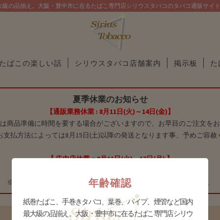
大級の品揃え。大阪・豊中市に在るたばこ専門店シリウスタバコのタバコ通販サイ
たばこの楽しい話
シリウスタバコ店舗案内
掲示板
た
夏季休業のお知らせ
【通販業務休業 : 8月11日(火)～14日(金)】
は商品準備に時間を要する場合がございますので、お早目のご注文をお
お支払方法によっては8月15日(土)以降の発送となります事、予めご容赦
【 庄内店休業：8月11日(火)～17日(月) 】
【 十三店休業：8月9日(日)～16日(日) 】
年齢確認
※庄内店は8月10日(月)に限り、16時までの営業とさせて頂きます。
紙巻たばこ、手巻きタバコ、葉巻、パイプ、煙管など国内
最大級の品揃え。大阪・豊中市に在るたばこ専門店シリウ