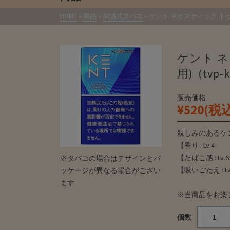
HOME
»
商品
»
加熱式タバコ
»
ケント ネオスティック トゥルー
ケント ネ
用) (tvp-
販売価格
¥520(税
親しみのあるケ
【香り : Lv.4
【たばこ感 : Lv.6
※タバコの場合はデザインとパ
【吸いごたえ : Lv
ッケージが異なる場合がござい
ます
※当商品をお楽し
個数