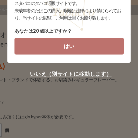
スタバコのタバコ通販サイトです。
 タバコ(GLO HYPER用)
未成年者のたばこの購入、喫煙は法律により禁じられてお
り、当サイトの閲覧、ご利用は固くお断り致します。
20
あなたは
歳以上ですか？
オスティック トゥルー タバコ(glo hyper
kent_true_tbc_new)
はい
込)
いいえ（別サイトに移動します）
ント・ブランドで体験する、お馴染みレギュラーフレーバー。
.7
み頂くにはglo hyper本体が必要です。
個