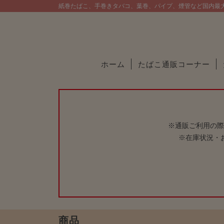
紙巻たばこ、手巻きタバコ、葉巻、パイプ、煙管など国内最
ホーム
たばこ通販コーナー
※通販ご利用の際
※在庫状況・
商品