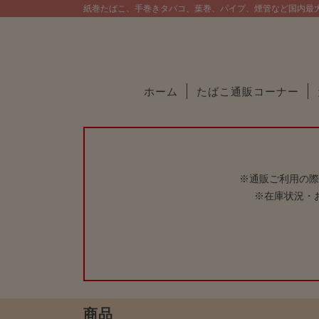
紙巻たばこ、手巻きタバコ、葉巻、パイプ、煙管など国内最
ホーム
たばこ通販コーナー
※通販ご利用の際
※在庫状況・
商品