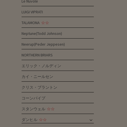
Le Nuvole
LUIGI VIPRATI
TALAMONA
☆☆
Neptune(Todd Johnson)
Neerup(Peder Jeppesen)
NORTHERN BRIARS
エリック・ノルディン
カイ・ニールセン
クリス・ブラントン
コーンパイプ
スタンウェル
☆☆
ダンヒル
☆☆