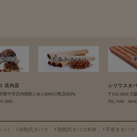
コ 庄内店
シリウスタバ
大阪府豊中市庄内西町2-28-12(WEST商店街内)
〒532-0024
35-2035
TEL / FAX 0
ット)
加熱式タバコ
加熱式タバコ本体
手巻きタバコ