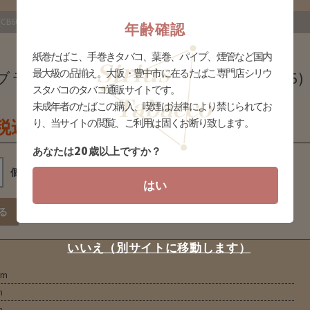
B605]
年齢確認
紙巻たばこ、手巻きタバコ、葉巻、パイプ、煙管など国内
最大級の品揃え。大阪・豊中市に在るたばこ専門店シリウ
トン fling dublin[cb605] (pa-cb605)
スタバコのタバコ通販サイトです。
未成年者のたばこの購入、喫煙は法律により禁じられてお
り、当サイトの閲覧、ご利用は固くお断り致します。
(税込)
20
あなたは
歳以上ですか？
個
はい
いいえ（別サイトに移動します）
mm
m
m