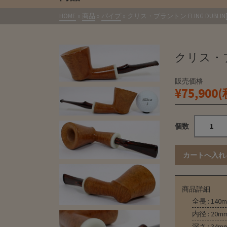
HOME
»
商品
»
パイプ
»
クリス・ブラントン FLING DUBLIN[C
クリス・ブラン
販売価格
¥75,900
個数
商品詳細
全長 : 140
内径 : 20m
深さ : 34m