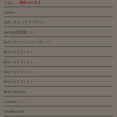
☆なし …価格そのまま
Ashton
baff（デビッドワグナー）
Barling(復刻版)
☆☆
BC(ミラージュシリーズ)
☆☆
BC(パイプ１)
☆☆
BC(パイプ２)
☆☆
BC(パイプ３)
☆☆
BC(パイプ４)
☆☆
Bruno Nuttens
Castello
☆☆
FIAMMA DI RE