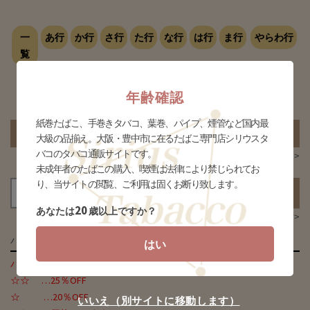
一
あ行
か行
さ行
た行
な行
は行
ま行
やらわ行
覧
年齢確認
該当する商品がありません
紙巻たばこ、手巻きタバコ、葉巻、パイプ、煙管など国内最
カートの中身を見る
大級の品揃え。大阪・豊中市に在るたばこ専門店シリウスタ
バコのタバコ通販サイトです。
会員情報ページ >
未成年者のたばこの購入、喫煙は法律により禁じられてお
り、当サイトの閲覧、ご利用は固くお断り致します。
20
あなたは
歳以上ですか？
商品カテゴリー複合検索>
パイプ
はい
パイプ友の会 会員様割引率
☆☆ …25％OFF
☆ …20％OFF
いいえ（別サイトに移動します）